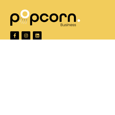
Contactgegevens
hallo@popcorn.coach
+32 479 06 39 59
Arnold van loonlaan 11
3500 hasselt
BE 0800.194.075
Handige links
Home
Zomerkoffie